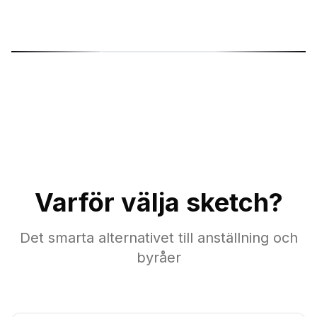
ć
Sonja Sukara
M
Product Designer
Gr
Varför välja sketch?
Det smarta alternativet till anställning och
byråer