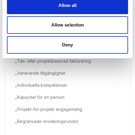
Allow all
Allow selection
Traditionella frilansare
Deny
Tim- eller projektbaserad
Tim- eller projektbaserad fakturering
•
Varierande tillgänglighet
•
Individuella kompetenser
•
Kapacitet för en person
•
Projekt-för-projekt engagemang
•
Begränsade revideringsrundor
•