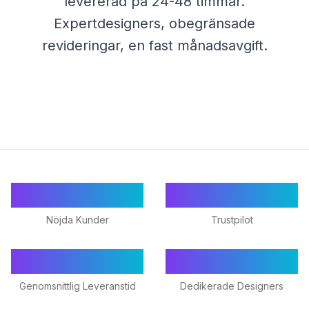
levererad på 24-48 timmar.
Expertdesigners, obegränsade
revideringar, en fast månadsavgift.
55+
★ 4.9/5
Nöjda Kunder
Trustpilot
24-48h
18+
Genomsnittlig Leveranstid
Dedikerade Designers