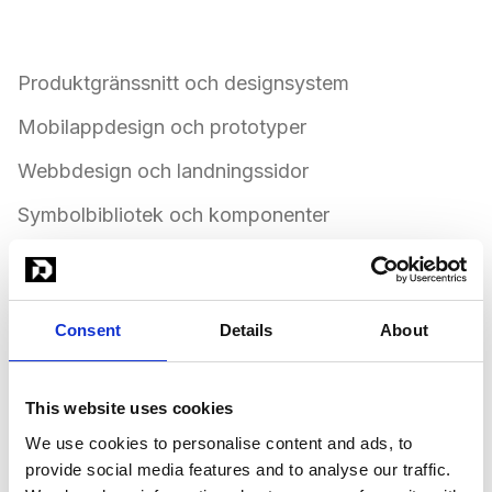
Verkliga användningsfall:
Produktgränssnitt och designsystem
Mobilappdesign och prototyper
Webbdesign och landningssidor
Symbolbibliotek och komponenter
Wireframes och användarflöden
Ikoner och illustrationer
Consent
Details
About
Varumärkestillgångar och visuell identitet
Exportfärdiga tillgångar för utveckling
This website uses cookies
We use cookies to personalise content and ads, to
För 14,495 SEK per månad får du obegränsad tillgång
provide social media features and to analyse our traffic.
till expertdesigners i Sketch. Dina designer är