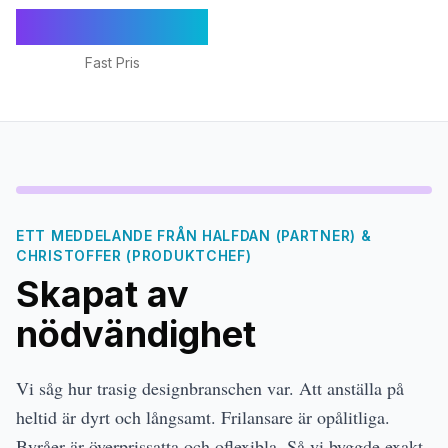
€1,295/mån
Fast Pris
ETT MEDDELANDE FRÅN HALFDAN (PARTNER) &
CHRISTOFFER (PRODUKTCHEF)
Skapat av
nödvändighet
Vi såg hur trasig designbranschen var. Att anställa på
heltid är dyrt och långsamt. Frilansare är opålitliga.
Byråer är överprissatta och oflexibla. Så vi byggde exakt