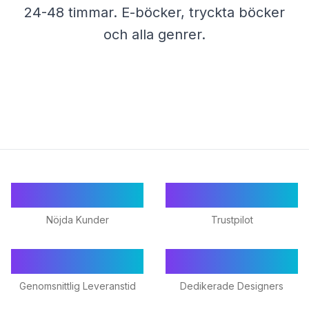
24-48 timmar. E-böcker, tryckta böcker
och alla genrer.
55+
★ 4.9/5
Nöjda Kunder
Trustpilot
24-48h
18+
Genomsnittlig Leveranstid
Dedikerade Designers