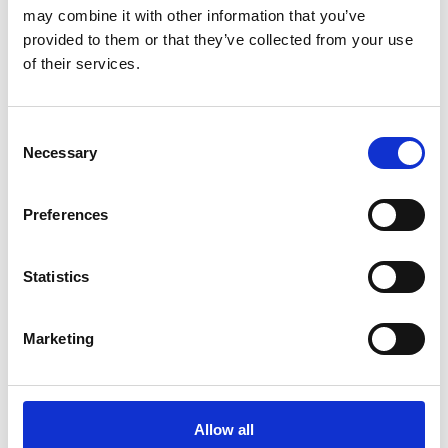
may combine it with other information that you’ve
professionella ut. Dina omslag säljer. Dina läsare är
provided to them or that they’ve collected from your use
imponerade.
of their services.
Consent
Necessary
Selection
Preferences
Varför välja en DaaS-
Statistics
prenumeration framför
frilansare eller byråer?
Marketing
Allow all