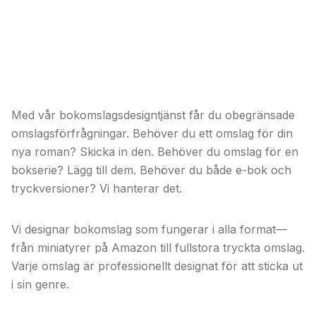
Obegränsad bokomslagsdesign ger dig
professionella omslag utan traditionella
kostnader.
Med vår bokomslagsdesigntjänst får du obegränsade
omslagsförfrågningar. Behöver du ett omslag för din
nya roman? Skicka in den. Behöver du omslag för en
bokserie? Lägg till dem. Behöver du både e-bok och
tryckversioner? Vi hanterar det.
Vi designar bokomslag som fungerar i alla format—
från miniatyrer på Amazon till fullstora tryckta omslag.
Varje omslag är professionellt designat för att sticka ut
i sin genre.