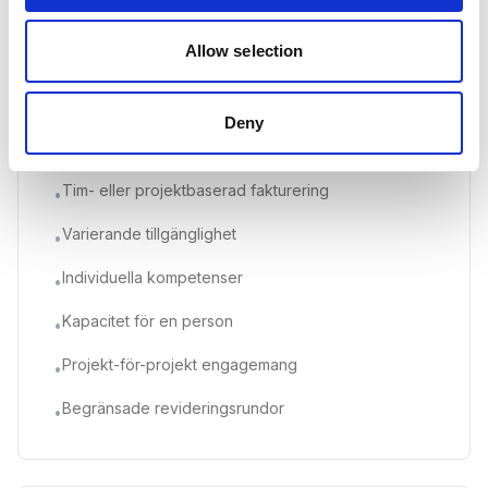
Allow selection
Traditionella frilansare
Deny
Tim- eller projektbaserad
Tim- eller projektbaserad fakturering
•
Varierande tillgänglighet
•
Individuella kompetenser
•
Kapacitet för en person
•
Projekt-för-projekt engagemang
•
Begränsade revideringsrundor
•