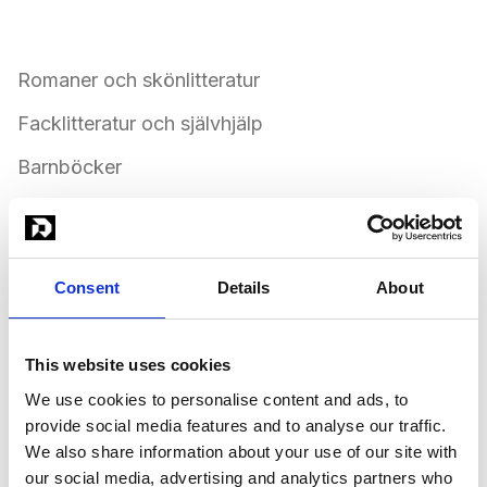
Verkliga användningsfall:
Romaner och skönlitteratur
Facklitteratur och självhjälp
Barnböcker
E-boksomslag
Tryckta bokomslag
Consent
Details
About
Bokserier med konsekvent design
Fram- och baksida
This website uses cookies
Ryggdesign för tryckta böcker
We use cookies to personalise content and ads, to
provide social media features and to analyse our traffic.
För 14,495 SEK per månad får du obegränsad tillgång
We also share information about your use of our site with
till professionell bokomslagsdesign. Dina böcker ser
our social media, advertising and analytics partners who