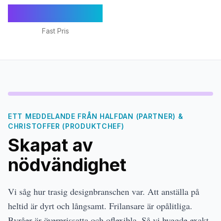
€1,295/mån
Fast Pris
ETT MEDDELANDE FRÅN HALFDAN (PARTNER) &
CHRISTOFFER (PRODUKTCHEF)
Skapat av
nödvändighet
Vi såg hur trasig designbranschen var. Att anställa på
heltid är dyrt och långsamt. Frilansare är opålitliga.
Byråer är överprissatta och oflexibla. Så vi byggde exakt