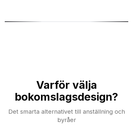
ć
Sonja Sukara
Mi
Product Designer
Gr
Varför välja
bokomslagsdesign?
Det smarta alternativet till anställning och
byråer