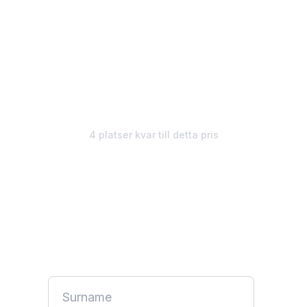
€1,495
€1,295/
mån
4 platser kvar till detta pris
Obegränsad design. Starta
din gratis vecka.
Inget kreditkort krävs. Pausa när som helst.