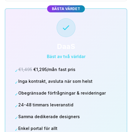
BÄSTA VÄRDET
DaaS
Bäst av två världar
€1,495
€1,295/mån fast pris
✓
Inga kontrakt, avsluta när som helst
✓
Obegränsade förfrågningar & revideringar
✓
24-48 timmars leveranstid
✓
Samma dedikerade designers
✓
Enkel portal för allt
✓