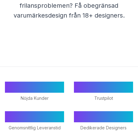
frilansproblemen? Få obegränsad
varumärkesdesign från 18+ designers.
55+
★ 4.9/5
Nöjda Kunder
Trustpilot
24-48h
18+
Genomsnittlig Leveranstid
Dedikerade Designers