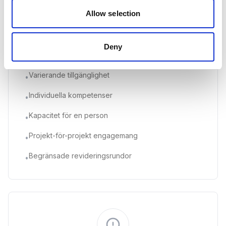
Traditionella frilansare
Allow selection
Tim- eller projektbaserad
Deny
Tim- eller projektbaserad fakturering
•
Varierande tillgänglighet
•
Individuella kompetenser
•
Kapacitet för en person
•
Projekt-för-projekt engagemang
•
Begränsade revideringsrundor
•