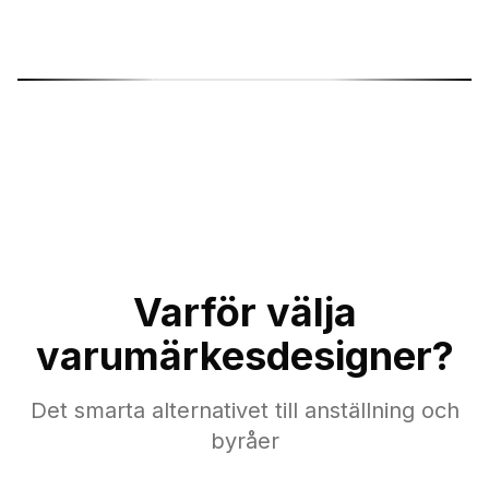
ć
Sonja Sukara
Mi
Product Designer
Gr
Varför välja
varumärkesdesigner?
Det smarta alternativet till anställning och
byråer