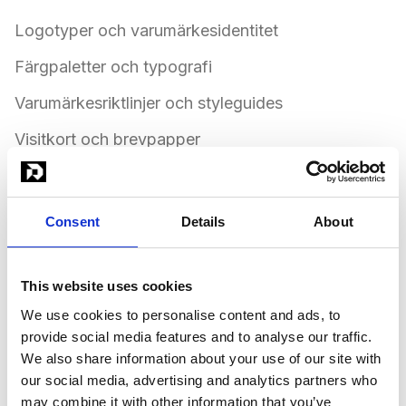
Logotyper och varumärkesidentitet
Färgpaletter och typografi
Varumärkesriktlinjer och styleguides
Visitkort och brevpapper
Marknadsföringsmaterial
Sociala medier-mallar
Consent
Details
About
Förpackningsdesign
Konsekvent varumärke över alla kanaler
This website uses cookies
We use cookies to personalise content and ads, to
provide social media features and to analyse our traffic.
För 14,495 SEK per månad får du en dedikerad
We also share information about your use of our site with
varumärkesdesigner. Ditt varumärke är konsekvent.
our social media, advertising and analytics partners who
Din identitet är professionell. Ditt företag sticker ut.
may combine it with other information that you’ve