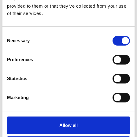
provided to them or that they’ve collected from your use
of their services.
Consent
Necessary
Selection
Varför välja en DaaS-
Preferences
prenumeration framför
Statistics
frilansare eller byråer?
Marketing
Allow all