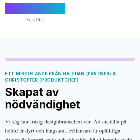
€1,295/mån
Fast Pris
ETT MEDDELANDE FRÅN HALFDAN (PARTNER) &
CHRISTOFFER (PRODUKTCHEF)
Skapat av
nödvändighet
Vi såg hur trasig designbranschen var. Att anställa på
heltid är dyrt och långsamt. Frilansare är opålitliga.
Byråer är överprissatta och oflexibla. Så vi byggde exakt