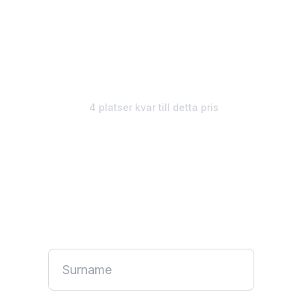
€1,495
€1,295/
mån
4 platser kvar till detta pris
Obegränsad design. Starta
din gratis vecka.
Inget kreditkort krävs. Pausa när som helst.