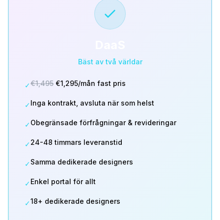
DaaS
Bäst av två världar
€1,495
€1,295/mån fast pris
✓
Inga kontrakt, avsluta när som helst
✓
Obegränsade förfrågningar & revideringar
✓
24-48 timmars leveranstid
✓
Samma dedikerade designers
✓
Enkel portal för allt
✓
18+ dedikerade designers
✓