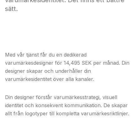
varumärkesidentitet. Det finns ett bättre
sätt.
Få en dedikerad varumärkesdesigner som
bygger ditt varumärke.
Med vår tjänst får du en dedikerad
varumärkesdesigner för 14,495 SEK per månad. Din
designer skapar och underhåller din
varumärkesidentitet över alla kanaler.
Din designer förstår varumärkesstrategi, visuell
identitet och konsekvent kommunikation. De skapar
allt från logotyper till kompletta varumärkesriktlinjer.
Verkliga användningsfall: