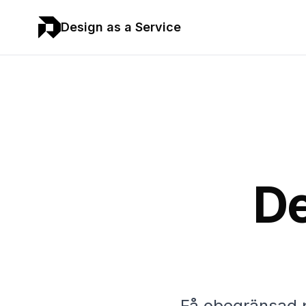
Design as a Service
De
Få obegränsad pr