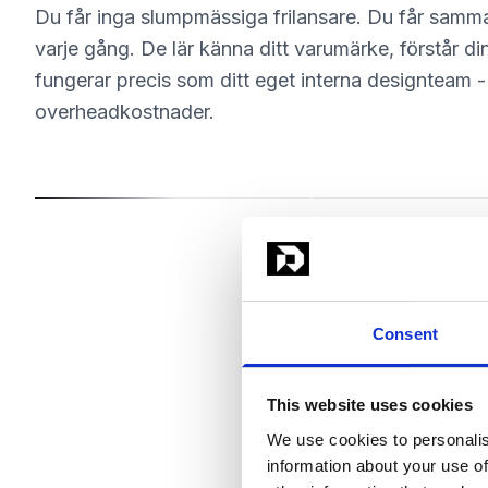
Du får inga slumpmässiga frilansare. Du får samm
varje gång. De lär känna ditt varumärke, förstår d
fungerar precis som ditt eget interna designteam -
overheadkostnader.
avid Ignjatić
Sonja Sukara
eam Lead
Product Designer
Consent
This website uses cookies
Va
We use cookies to personalis
information about your use of