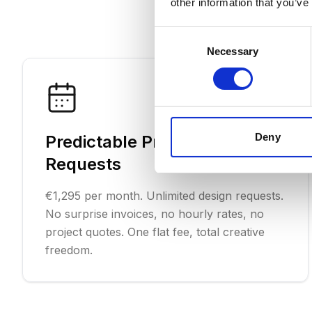
other information that you’ve
Consent
Necessary
Selection
Deny
Predictable Pricing, Unlimited
Requests
€1,295 per month. Unlimited design requests.
No surprise invoices, no hourly rates, no
project quotes. One flat fee, total creative
freedom.