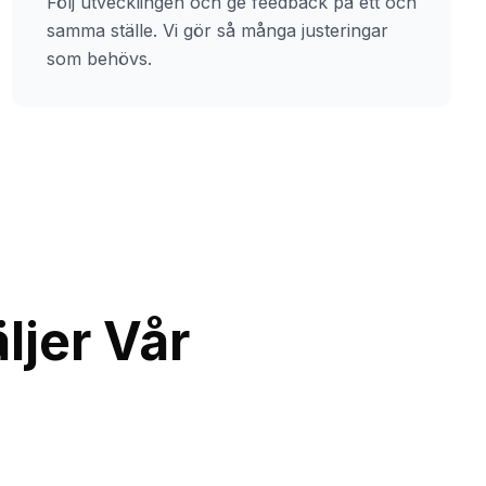
Följ utvecklingen och ge feedback på ett och
samma ställe. Vi gör så många justeringar
som behövs.
ljer Vår