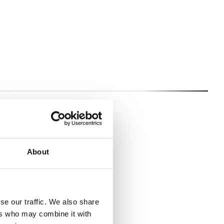
Marko Škrbić
Višnja G
Video Editor
Digital Des
About
er?
se our traffic. We also share
ers who may combine it with