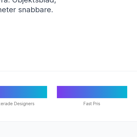
gheter snabbare.
18+
€1,295/mån
kerade Designers
Fast Pris