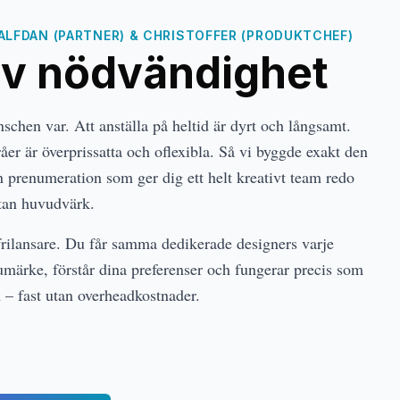
ALFDAN (PARTNER) & CHRISTOFFER (PRODUKTCHEF)
av nödvändighet
nschen var. Att anställa på heltid är dyrt och långsamt.
råer är överprissatta och oflexibla. Så vi byggde exakt den
en prenumeration som ger dig ett helt kreativt team redo
utan huvudvärk.
rilansare. Du får samma dedikerade designers varje
umärke, förstår dina preferenser och fungerar precis som
m – fast utan overheadkostnader.