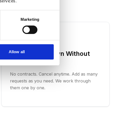
r
 services.
Marketing
Allow all
Scale Up or Down Without
Contracts
No contracts. Cancel anytime. Add as many
requests as you need. We work through
them one by one.