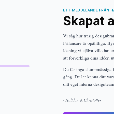
ETT MEDDELANDE FRÅN H
Skapat 
Vi såg hur trasig designbra
Frilansare är opålitliga. By
lösning vi själva ville ha: 
att förverkliga dina idéer, 
Du får inga slumpmässiga f
gång. De lär känna ditt var
ditt eget interna designtea
- Halfdan & Christoffer