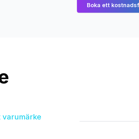
Boka ett kostnadsf
e
.
David Ignjatić
Team Lead
tt varumärke