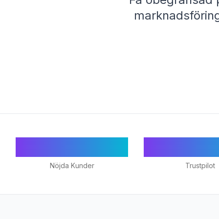
marknadsföring 
55+
★ 4.9
Nöjda Kunder
Trustpilot