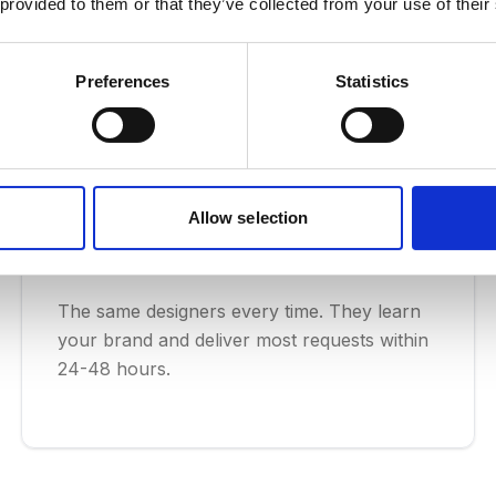
Det smarta alternativet till anställning och byråe
 provided to them or that they’ve collected from your use of their
Preferences
Statistics
Allow selection
Dedicated Designers, 24-48
Hour Turnaround
The same designers every time. They learn
your brand and deliver most requests within
24-48 hours.