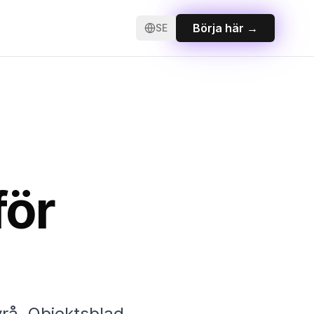
Börja här
→
SE
för
yrå. Objektsblad,