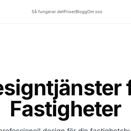
Så fungerar det
Priser
Blogg
Om oss
signtjänster 
Fastigheter
ofessionell design för din fastighetsb