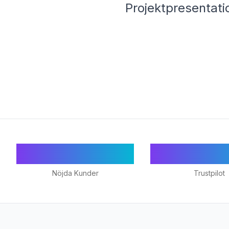
Projektpresentatio
55+
★ 4.9
Nöjda Kunder
Trustpilot