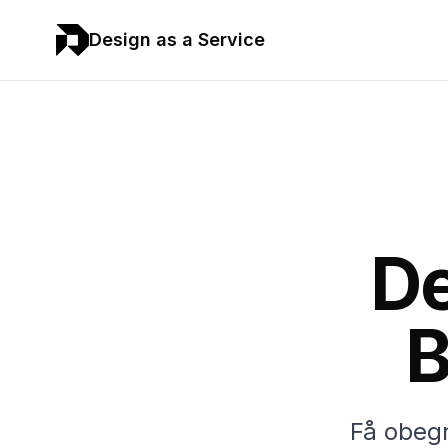
Design as a Service
De
B
Få obegr