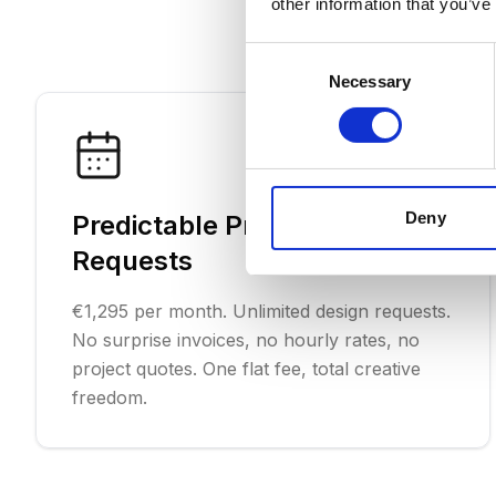
other information that you’ve
Consent
Necessary
Selection
Deny
Predictable Pricing, Unlimited
Requests
€1,295 per month. Unlimited design requests.
No surprise invoices, no hourly rates, no
project quotes. One flat fee, total creative
freedom.