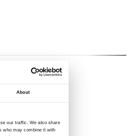
Marko Škrbić
Višnja G
Video Editor
Digital Des
About
se our traffic. We also share
ers who may combine it with