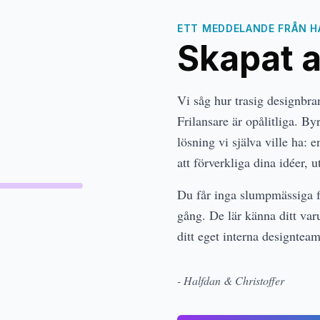
ETT MEDDELANDE FRÅN H
Skapat 
Vi såg hur trasig designbra
Frilansare är opålitliga. By
lösning vi själva ville ha: 
att förverkliga dina idéer, 
Du får inga slumpmässiga f
gång. De lär känna ditt var
ditt eget interna designtea
- Halfdan & Christoffer