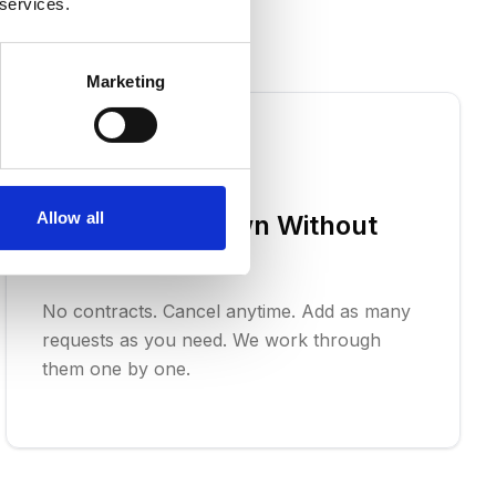
r
 services.
Marketing
Allow all
Scale Up or Down Without
Contracts
No contracts. Cancel anytime. Add as many
requests as you need. We work through
them one by one.