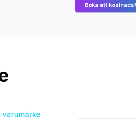
Boka ett kostnadsf
e
.
David Ignjatić
Team Lead
tt varumärke