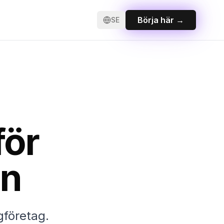
Börja här
→
SE
för
en
gföretag.