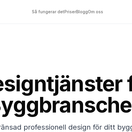
Så fungerar det
Priser
Blogg
Om oss
signtjänster 
yggbransch
änsad professionell design för ditt byg