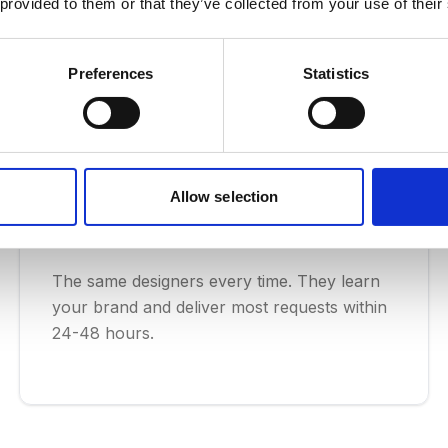
Det smarta alternativet till anställning och byråe
 provided to them or that they’ve collected from your use of their
Preferences
Statistics
Allow selection
Dedicated Designers, 24-48
Hour Turnaround
The same designers every time. They learn
your brand and deliver most requests within
24-48 hours.