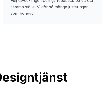
Följ utvecklingen och ge feedback på ett och
samma ställe. Vi gör så många justeringar
som behövs.
Designtjänst