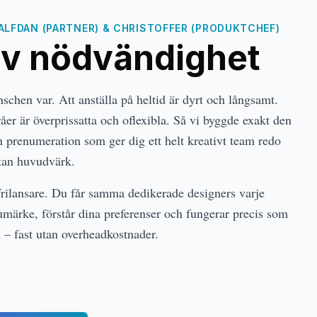
ALFDAN (PARTNER) & CHRISTOFFER (PRODUKTCHEF)
av nödvändighet
nschen var. Att anställa på heltid är dyrt och långsamt.
råer är överprissatta och oflexibla. Så vi byggde exakt den
en prenumeration som ger dig ett helt kreativt team redo
utan huvudvärk.
rilansare. Du får samma dedikerade designers varje
umärke, förstår dina preferenser och fungerar precis som
m – fast utan overheadkostnader.