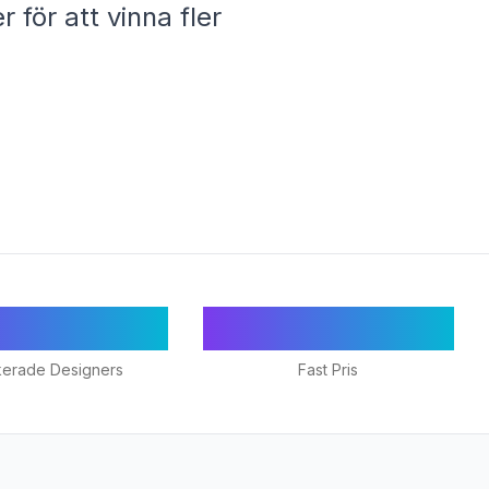
 för att vinna fler
18+
€1,295/mån
kerade Designers
Fast Pris