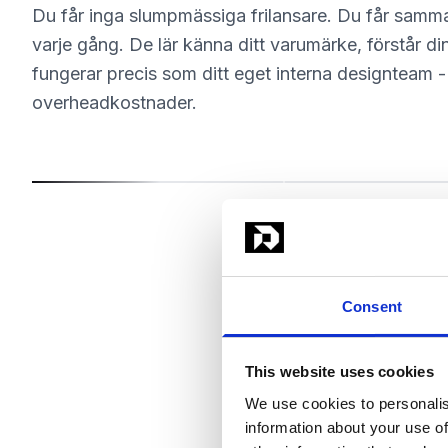
Du får inga slumpmässiga frilansare. Du får samm
varje gång. De lär känna ditt varumärke, förstår d
fungerar precis som ditt eget interna designteam -
overheadkostnader.
avid Ignjatić
Sonja Sukara
am Lead
Product Designer
Consent
This website uses cookies
We use cookies to personalis
information about your use of